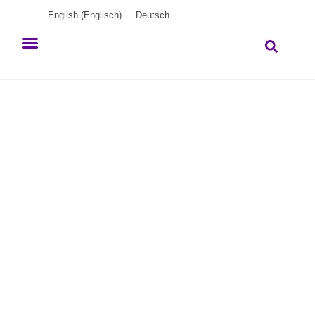
English
(
Englisch
)
Deutsch
Unser Engagement