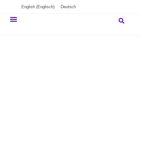
English
(
Englisch
)
Deutsch
Unser Engagement