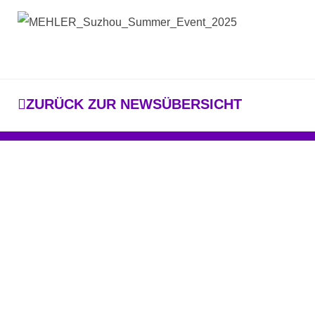
ZURÜCK ZUR NEWSÜBERSICHT
Produkte
Technische Fäden
Technische Gewebe
Dienstleistungen
Über Uns
Märkte
Unternehmen