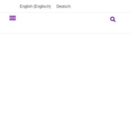
English
(
Englisch
)
Deutsch
Unser Engagement